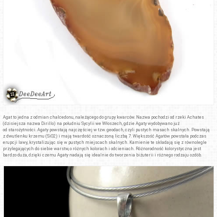
Agat to jedna z odmian chalcedonu, należącego do grupy kwarców. Nazwa pochodzi od rzeki Achates
(dzisiejsza nazwa Dirillo) na południu Sycylii we Włoszech, gdzie Agaty wydobywano już
od starożytności. Agaty powstają najczęściej w tzw. geodach, czyli pustych masach skalnych. Powstają
z dwutlenku krzemu (SiO2) i mają twardość oznaczoną liczbą 7. Większość Agatów powstała podczas
erupcji lawy, krystalizując się w pustych miejscach skalnych. Kamienie te składają się z równolegle
przylegających do siebie warstw, o różnych kolorach i odcieniach. Różnorodność kolorystyczna jest
bardzo duża, dzięki czemu Agaty nadają się idealnie do tworzenia biżuterii i różnego rodzaju ozdób.