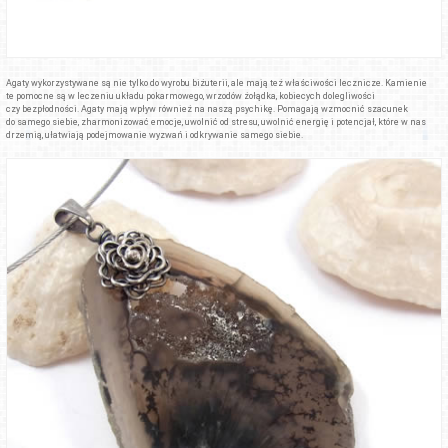
Agaty wykorzystywane są nie tylko do wyrobu biżuterii, ale mają też właściwości lecznicze. Kamienie
te pomocne są w leczeniu układu pokarmowego, wrzodów żołądka, kobiecych dolegliwości
czy bezpłodności. Agaty mają wpływ również na naszą psychikę. Pomagają wzmocnić szacunek
do samego siebie, zharmonizować emocje, uwolnić od stresu, uwolnić energię i potencjał, które w nas
drzemią, ułatwiają podejmowanie wyzwań i odkrywanie samego siebie.