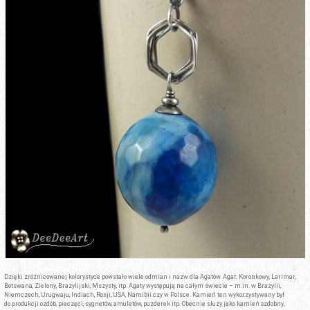
Dzięki zróżnicowanej kolorystyce powstało wiele odmian i nazw dla Agatów. Agat: Koronkowy, Larimar,
Botswana, Zielony, Brazylijski, Mszysty, itp. Agaty występują na całym świecie – m.in. w Brazylii,
Niemczech, Urugwaju, Indiach, Rosji, USA, Namibii czy w Polsce. Kamień ten wykorzystywany był
do produkcji ozdób, pieczęci, sygnetów, amuletów, puzderek itp. Obecnie służy jako kamień ozdobny,