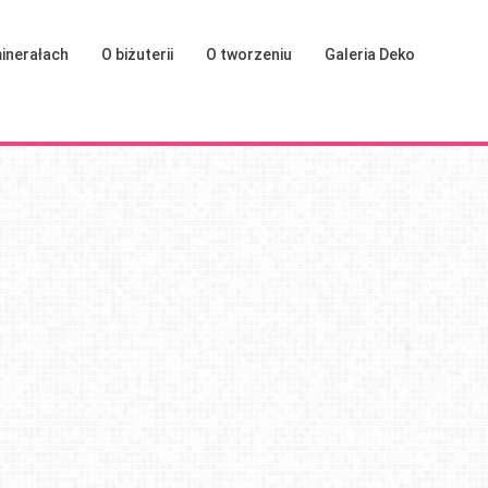
inerałach
O biżuterii
O tworzeniu
Galeria Deko