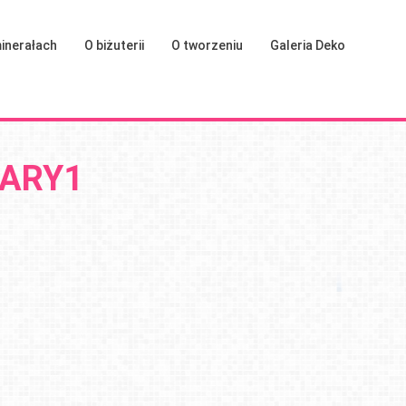
inerałach
O biżuterii
O tworzeniu
Galeria Deko
ARY1