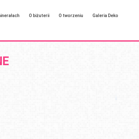
inerałach
O biżuterii
O tworzeniu
Galeria Deko
NE