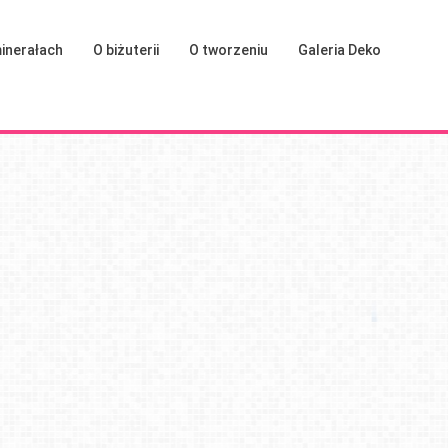
inerałach
O biżuterii
O tworzeniu
Galeria Deko