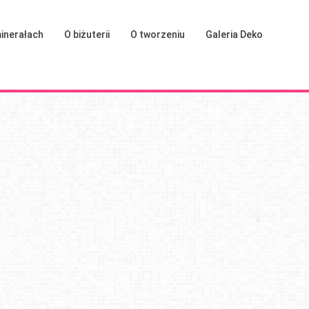
inerałach
O biżuterii
O tworzeniu
Galeria Deko