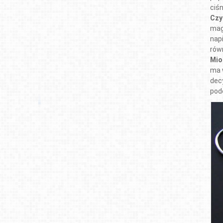
ciśn
Czy
mag
nap
rów
Mio
ma 
dec
pod