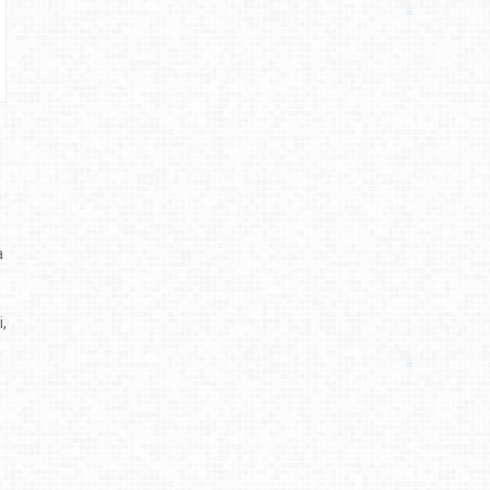
u
a
,