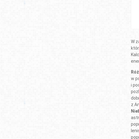
W za
któ
Kal
ener
Róż
w p
i p
pozb
dob
z An
Nie
ast
pop
len
pop