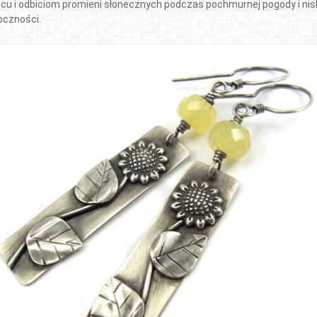
ńcu i odbiciom promieni słonecznych podczas pochmurnej pogody i nisk
oczności.