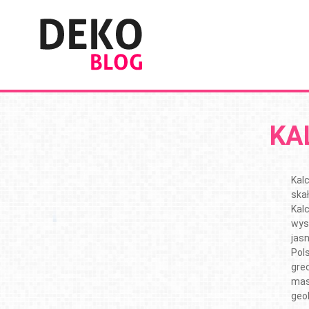
KA
Kal
ska
Kalc
wyst
jasn
Pol
gre
mas
geo