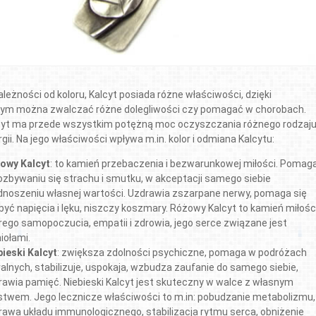
leżności od koloru, Kalcyt posiada różne właściwości, dzięki
rym można zwalczać różne dolegliwości czy pomagać w chorobach.
cyt ma przede wszystkim potężną moc oczyszczania różnego rodzaj
gii. Na jego właściwości wpływa m.in. kolor i odmiana Kalcytu:
owy Kalcyt
: to kamień przebaczenia i bezwarunkowej miłości. Pomag
ozbywaniu się strachu i smutku, w akceptacji samego siebie
odnoszeniu własnej wartości. Uzdrawia zszarpane nerwy, pomaga się
yć napięcia i lęku, niszczy koszmary. Różowy Kalcyt to kamień miłości
rego samopoczucia, empatii i zdrowia, jego serce związane jest
iołami.
bieski Kalcyt
: zwiększa zdolności psychiczne, pomaga w podróżach
ralnych, stabilizuje, uspokaja, wzbudza zaufanie do samego siebie,
rawia pamięć. Niebieski Kalcyt jest skuteczny w walce z własnym
istwem. Jego lecznicze właściwości to m.in: pobudzanie metabolizmu,
rawa układu immunologicznego, stabilizacja rytmu serca, obniżenie