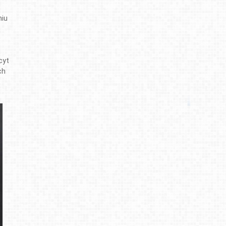
niu
cyt
ch