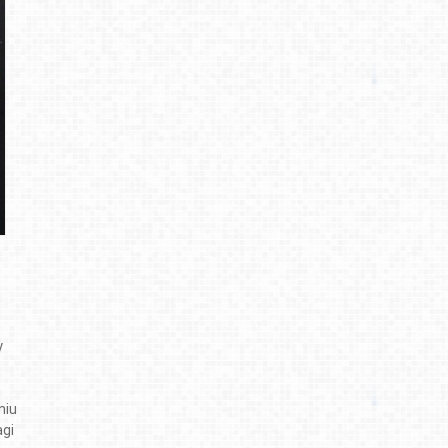
y
niu
agi