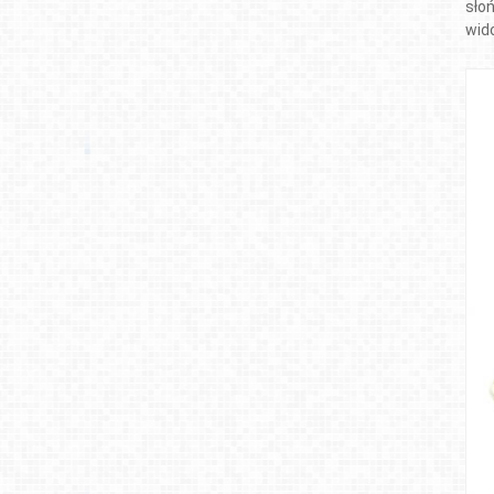
sło
wid