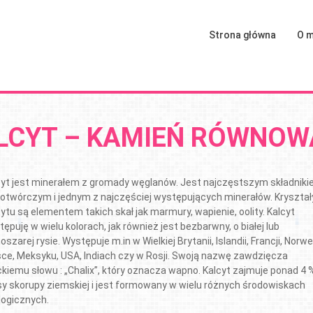
Strona główna
O m
LCYT – KAMIEŃ RÓWNOW
cyt jest minerałem z gromady węglanów. Jest najczęstszym składnik
łotwórczym i jednym z najczęściej występujących minerałów. Kryształ
ytu są elementem takich skał jak marmury, wapienie, oolity. Kalcyt
ępuję w wielu kolorach, jak również jest bezbarwny, o białej lub
oszarej rysie. Występuje m.in w Wielkiej Brytanii, Islandii, Francji, Norweg
sce, Meksyku, USA, Indiach czy w Rosji. Swoją nazwę zawdzięcza
ckiemu słowu : „Chalix”, który oznacza wapno. Kalcyt zajmuje ponad 4 
y skorupy ziemskiej i jest formowany w wielu różnych środowiskach
logicznych.