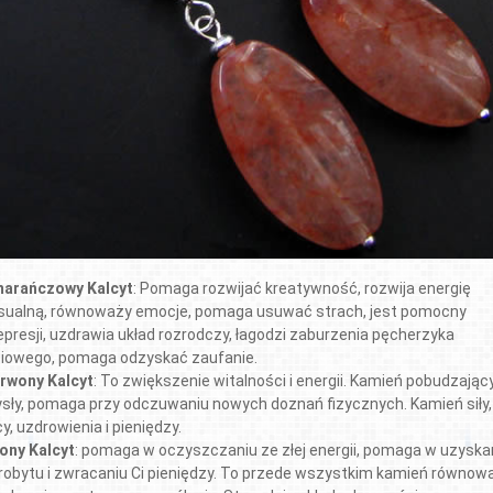
arańczowy Kalcyt
: Pomaga rozwijać kreatywność, rozwija energię
sualną, równoważy emocje, pomaga usuwać strach, jest pomocny
epresji, uzdrawia układ rozrodczy, łagodzi zaburzenia pęcherzyka
ciowego, pomaga odzyskać zaufanie.
rwony Kalcyt
: To zwiększenie witalności i energii. Kamień pobudzając
sły, pomaga przy odczuwaniu nowych doznań fizycznych. Kamień siły,
, uzdrowienia i pieniędzy.
lony Kalcyt
: pomaga w oczyszczaniu ze złej energii, pomaga w uzyska
robytu i zwracaniu Ci pieniędzy. To przede wszystkim kamień równow