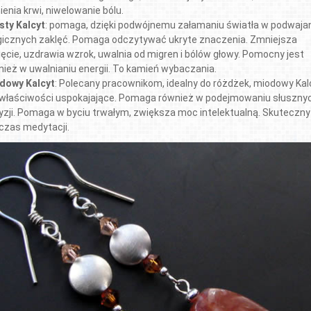
ienia krwi, niwelowanie bólu.
sty Kalcyt
: pomaga, dzięki podwójnemu załamaniu światła w podwaja
icznych zaklęć. Pomaga odczytywać ukryte znaczenia. Zmniejsza
ięcie, uzdrawia wzrok, uwalnia od migren i bólów głowy. Pomocny jest
nież w uwalnianiu energii. To kamień wybaczania.
dowy Kalcyt
: Polecany pracownikom, idealny do różdżek, miodowy Kal
właściwości uspokajające. Pomaga również w podejmowaniu słuszny
yzji. Pomaga w byciu trwałym, zwiększa moc intelektualną. Skuteczny
czas medytacji.