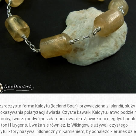
zroczysta forma Kalcytu (Iceland Spar), przywieziona z Islandii, służy
okazywania polaryzacji światła. Czyste kawałki Kalcytu, łatwo podziel
romby, tworzą podwójne załamania światła. Zjawisko to niegdyś badali
ton i Huygens. Uważa się również, iż Wikingowie używali czystego
cytu, który nazywali Słonecznym Kamieniem, by odnaleźć kierunek dzię