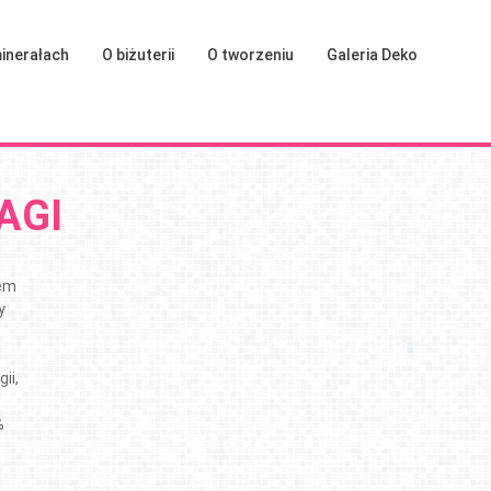
inerałach
O biżuterii
O tworzeniu
Galeria Deko
AGI
iem
y
ii,
%