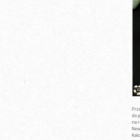
Prze
do p
na 
New
Kal