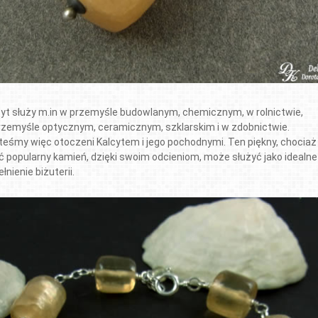
cyt służy m.in w przemyśle budowlanym, chemicznym, w rolnictwie,
rzemyśle optycznym, ceramicznym, szklarskim i w zdobnictwie.
teśmy więc otoczeni Kalcytem i jego pochodnymi. Ten piękny, chociaż
ć popularny kamień, dzięki swoim odcieniom, może służyć jako idealne
łnienie biżuterii.