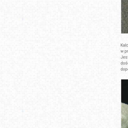
Kal
w p
Jes
doś
dope