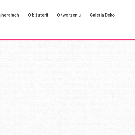
inerałach
O biżuterii
O tworzeniu
Galeria Deko