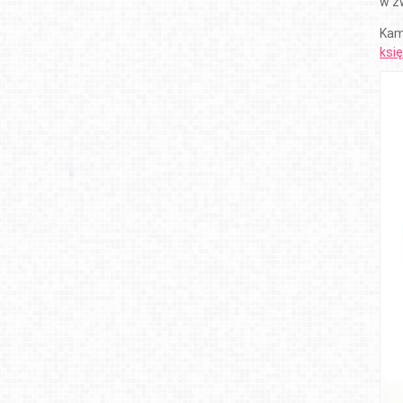
w zw
Kam
ksi