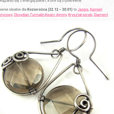
iązaniu się z energią planet, które są ci pokrewne.
ienie idealne dla
Koziorożca (22.12 – 20.01)
to
Jaspis
,
Kamień
ężycowy
,
Obsydian
,
Turmalin
,
Kwarc dymny
,
Kryształ górski
,
Diament
.