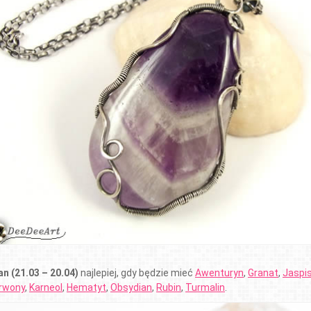
an (21.03 – 20.04)
najlepiej, gdy będzie mieć
Awenturyn
,
Granat
,
Jaspi
rwony
,
Karneol
,
Hematyt
,
Obsydian
,
Rubin
,
Turmalin
.