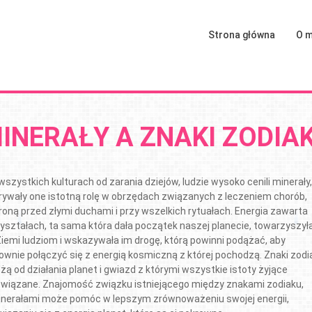
Strona główna
O m
INERAŁY A ZNAKI ZODIA
szystkich kulturach od zarania dziejów, ludzie wysoko cenili minerały,
rywały one istotną rolę w obrzędach związanych z leczeniem chorób,
roną przed złymi duchami i przy wszelkich rytuałach. Energia zawarta
ryształach, ta sama która dała początek naszej planecie, towarzyszył
Ziemi ludziom i wskazywała im drogę, którą powinni podążać, aby
ownie połączyć się z energią kosmiczną z której pochodzą. Znaki zodi
żą od działania planet i gwiazd z którymi wszystkie istoty żyjące
związane. Znajomość związku istniejącego między znakami zodiaku,
inerałami może pomóc w lepszym zrównoważeniu swojej energii,