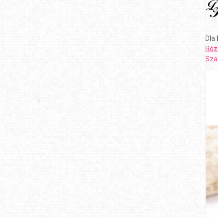
Dla
Róż
Szaf