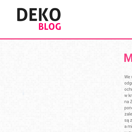
M
We w
odg
och
w k
na 
pon
zale
są 
a m