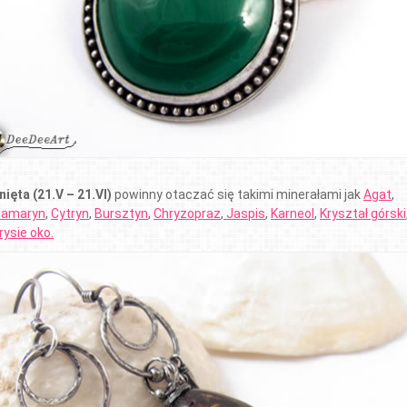
nięta (21.V – 21.VI)
powinny otaczać się takimi minerałami jak
Agat
,
amaryn
,
Cytryn
,
Bursztyn
,
Chryzopraz
,
Jaspis
,
Karneol
,
Kryształ górski
rysie oko.