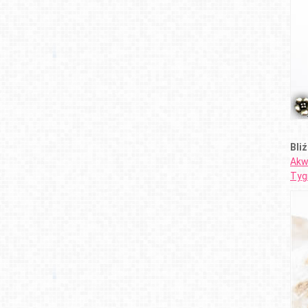
Bliź
Akw
Tyg