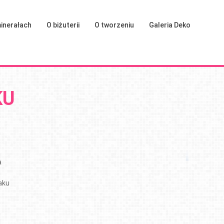
inerałach
O biżuterii
O tworzeniu
Galeria Deko
KU
a
aku