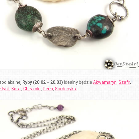
 zodiakalnej
Ryby (20.02 – 20.03)
idealny będzie
Akwamaryn
,
Szafir
,
tyst
,
Koral
,
Chryzolit
,
Perła
,
Sardonyks.