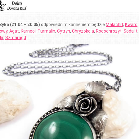
Byka (21.04 – 20.05)
odpowiednim kamieniem będzie
Malachit
,
Kwarc
owy
,
Agat
,
Karneol
,
Turmalin
,
Cytryn
,
Chryzokola
,
Rodochrozyt
,
Sodalit
,
ir
,
Szmaragd
.