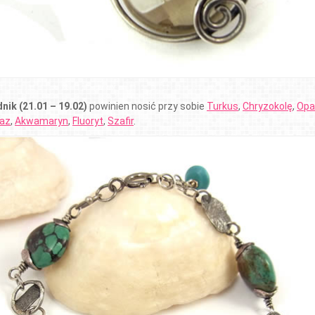
nik (21.01 – 19.02)
powinien nosić przy sobie
Turkus
,
Chryzokolę
,
Opa
az
,
Akwamaryn
,
Fluoryt
,
Szafir
.