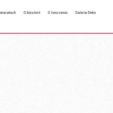
inerałach
O biżuterii
O tworzeniu
Galeria Deko