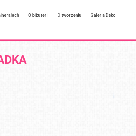
inerałach
O biżuterii
O tworzeniu
Galeria Deko
IADKA