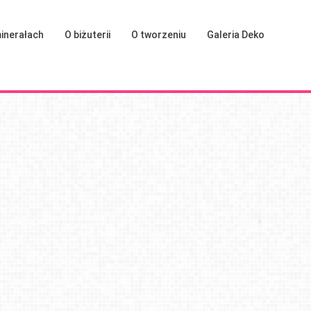
inerałach
O biżuterii
O tworzeniu
Galeria Deko